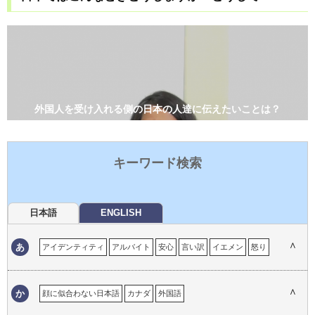
外国人を受け入れる側の日本の人達に伝えたいことは？
キーワード検索
日本語
ENGLISH
∧
あ
アイデンティティ
アルバイト
安心
言い訳
イエメン
怒り
育児
居心地の悪さ
イタリア
一時帰国
移民の体験
インド
ウイグル自治区
嬉しい経験
英語
英語の重要性
エマ
∧
か
顔に似合わない日本語
カナダ
外国語
おかしい英語
おかしい日本語
オタワ
思い出
オーストラリア
外国語でのコミュニケーション
外国語としての日本語