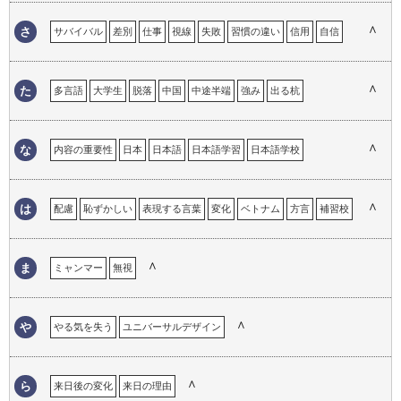
外国人が必要なこと
外国人との接点
外国人への対応
ガイジン
∧
さ
サバイバル
差別
仕事
視線
失敗
習慣の違い
信用
自信
学校教育
帰国子女
帰属意識
キャリア
恐怖心
興味
工夫
ストラテジー
選択
ストレス
苦労
継承語
言語による理解のギャップ
言語の壁
言語の違い
∧
た
多言語
大学生
脱落
中国
中途半端
強み
出る杭
現地校
心の距離
困った経験
コミュニケーション
溶け込めない
トロント
努力
コンプレックス
∧
な
内容の重要性
日本
日本語
日本語学習
日本語学校
日本語教育
日本語教師
日本での仕事の経験
日本語でのコミュニケーション
日本語の意味
日本語の印象
∧
は
配慮
恥ずかしい
表現する言葉
変化
ベトナム
方言
補習校
日本語の経験
日本語の重要性
日本語の必要性
日本語を忘れる
翻訳
ホームステイ
ハンデ
ハーフ
フランス語
日本人になりきれない
日本のイメージ
日本の印象
日本の生活
∧
ま
ミャンマー
無視
∧
や
やる気を失う
ユニバーサルデザイン
∧
ら
来日後の変化
来日の理由