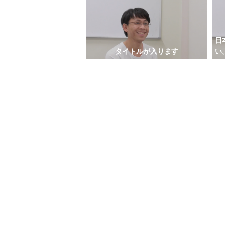
日
タイトルが入ります
い