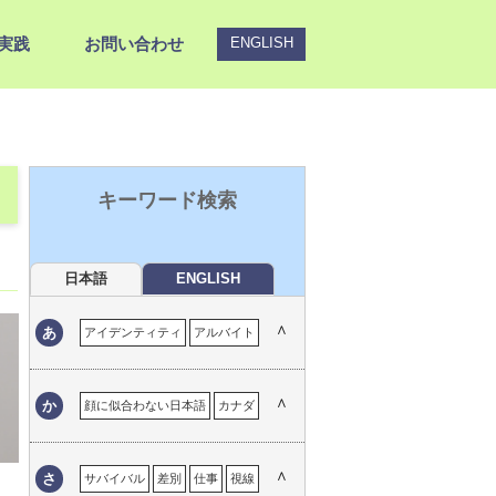
実践
お問い合わせ
ENGLISH
キーワード検索
日本語
ENGLISH
∧
あ
アイデンティティ
アルバイト
安心
言い訳
イエメン
怒り
育児
居心地の悪さ
イタリア
∧
か
顔に似合わない日本語
カナダ
一時帰国
移民の体験
インド
外国語
ウイグル自治区
嬉しい経験
外国語でのコミュニケーション
∧
さ
サバイバル
差別
仕事
視線