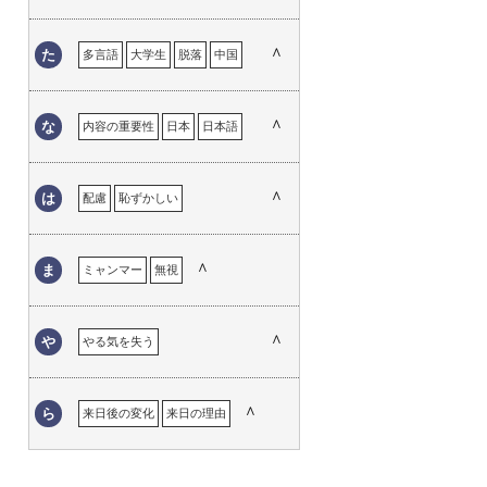
英語
英語の重要性
エマ
外国語としての日本語
失敗
習慣の違い
信用
自信
おかしい英語
おかしい日本語
外国人が必要なこと
ストラテジー
選択
ストレス
∧
た
多言語
大学生
脱落
中国
オタワ
思い出
外国人との接点
中途半端
強み
出る杭
オーストラリア
外国人への対応
ガイジン
溶け込めない
トロント
努力
∧
な
内容の重要性
日本
日本語
学校教育
帰国子女
帰属意識
日本語学習
日本語学校
キャリア
恐怖心
興味
工夫
日本語教育
日本語教師
∧
は
配慮
恥ずかしい
苦労
継承語
日本での仕事の経験
表現する言葉
変化
ベトナム
言語による理解のギャップ
日本語でのコミュニケーション
方言
補習校
翻訳
∧
ま
言語の壁
ミャンマー
言語の違い
無視
現地校
日本語の意味
日本語の印象
ホームステイ
ハンデ
ハーフ
心の距離
困った経験
日本語の経験
日本語の重要性
フランス語
コミュニケーション
∧
や
やる気を失う
日本語の必要性
コンプレックス
ユニバーサルデザイン
日本語を忘れる
∧
ら
来日後の変化
来日の理由
日本人になりきれない
日本のイメージ
日本の印象
日本の生活