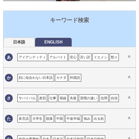
キーワード検索
日本語
ENGLISH
∧
あ
アイデンティティ
アルバイト
安心
言い訳
イエメン
怒り
育児
居心地の悪さ
イタリア
一時帰国
移民の体験
インド
ウイグル自治区
嬉しい経験
英語
英語の重要性
エマ
∧
か
顔に似合わない日本語
カナダ
外国語
おかしい英語
おかしい日本語
オタワ
思い出
オーストラリア
外国語でのコミュニケーション
外国語としての日本語
外国人が必要なこと
外国人との接点
外国人への対応
ガイジン
∧
さ
サバイバル
差別
仕事
視線
失敗
習慣の違い
信用
自信
学校教育
帰国子女
帰属意識
キャリア
恐怖心
興味
工夫
ストラテジー
選択
ストレス
苦労
継承語
言語による理解のギャップ
言語の壁
言語の違い
∧
た
多言語
大学生
脱落
中国
中途半端
強み
出る杭
現地校
心の距離
困った経験
コミュニケーション
溶け込めない
トロント
努力
コンプレックス
∧