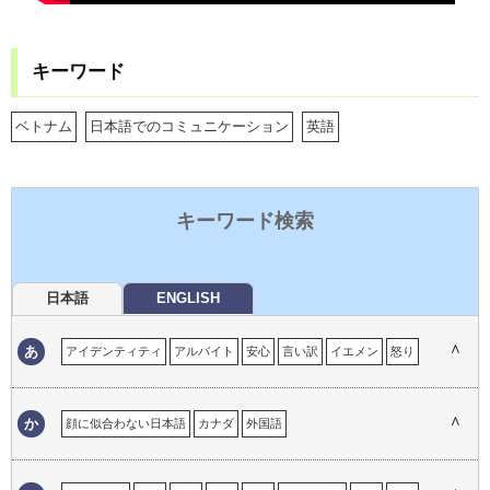
キーワード
ベトナム
日本語でのコミュニケーション
英語
キーワード検索
日本語
ENGLISH
∧
あ
アイデンティティ
アルバイト
安心
言い訳
イエメン
怒り
育児
居心地の悪さ
イタリア
一時帰国
移民の体験
インド
ウイグル自治区
嬉しい経験
英語
英語の重要性
エマ
∧
か
顔に似合わない日本語
カナダ
外国語
おかしい英語
おかしい日本語
オタワ
思い出
オーストラリア
外国語でのコミュニケーション
外国語としての日本語
外国人が必要なこと
外国人との接点
外国人への対応
ガイジン