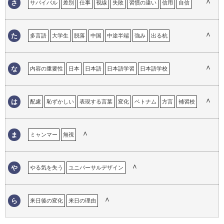
∧
さ
サバイバル
差別
仕事
視線
失敗
習慣の違い
信用
自信
学校教育
帰国子女
帰属意識
キャリア
恐怖心
興味
工夫
ストラテジー
選択
ストレス
苦労
継承語
言語による理解のギャップ
言語の壁
言語の違い
∧
た
多言語
大学生
脱落
中国
中途半端
強み
出る杭
現地校
心の距離
困った経験
コミュニケーション
溶け込めない
トロント
努力
コンプレックス
∧
な
内容の重要性
日本
日本語
日本語学習
日本語学校
日本語教育
日本語教師
日本での仕事の経験
日本語でのコミュニケーション
日本語の意味
日本語の印象
∧
は
配慮
恥ずかしい
表現する言葉
変化
ベトナム
方言
補習校
日本語の経験
日本語の重要性
日本語の必要性
日本語を忘れる
翻訳
ホームステイ
ハンデ
ハーフ
フランス語
日本人になりきれない
日本のイメージ
日本の印象
日本の生活
∧
ま
ミャンマー
無視
∧
や
やる気を失う
ユニバーサルデザイン
∧
ら
来日後の変化
来日の理由