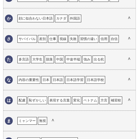
育児
居心地の悪さ
イタリア
一時帰国
移民の体験
インド
ウイグル自治区
嬉しい経験
英語
英語の重要性
エマ
∧
か
顔に似合わない日本語
カナダ
外国語
おかしい英語
おかしい日本語
オタワ
思い出
オーストラリア
外国語でのコミュニケーション
外国語としての日本語
外国人が必要なこと
外国人との接点
外国人への対応
ガイジン
∧
さ
サバイバル
差別
仕事
視線
失敗
習慣の違い
信用
自信
学校教育
帰国子女
帰属意識
キャリア
恐怖心
興味
工夫
ストラテジー
選択
ストレス
苦労
継承語
言語による理解のギャップ
言語の壁
言語の違い
∧
た
多言語
大学生
脱落
中国
中途半端
強み
出る杭
現地校
心の距離
困った経験
コミュニケーション
溶け込めない
トロント
努力
コンプレックス
∧
な
内容の重要性
日本
日本語
日本語学習
日本語学校
日本語教育
日本語教師
日本での仕事の経験
日本語でのコミュニケーション
日本語の意味
日本語の印象
∧
は
配慮
恥ずかしい
表現する言葉
変化
ベトナム
方言
補習校
日本語の経験
日本語の重要性
日本語の必要性
日本語を忘れる
翻訳
ホームステイ
ハンデ
ハーフ
フランス語
日本人になりきれない
日本のイメージ
日本の印象
日本の生活
∧
ま
ミャンマー
無視