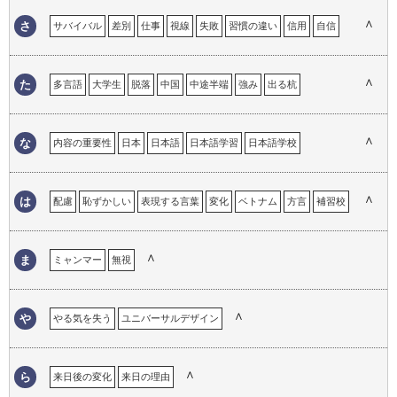
外国人が必要なこと
外国人との接点
外国人への対応
ガイジン
∧
さ
サバイバル
差別
仕事
視線
失敗
習慣の違い
信用
自信
学校教育
帰国子女
帰属意識
キャリア
恐怖心
興味
工夫
ストラテジー
選択
ストレス
苦労
継承語
言語による理解のギャップ
言語の壁
言語の違い
∧
た
多言語
大学生
脱落
中国
中途半端
強み
出る杭
現地校
心の距離
困った経験
コミュニケーション
溶け込めない
トロント
努力
コンプレックス
∧
な
内容の重要性
日本
日本語
日本語学習
日本語学校
日本語教育
日本語教師
日本での仕事の経験
日本語でのコミュニケーション
日本語の意味
日本語の印象
∧
は
配慮
恥ずかしい
表現する言葉
変化
ベトナム
方言
補習校
日本語の経験
日本語の重要性
日本語の必要性
日本語を忘れる
翻訳
ホームステイ
ハンデ
ハーフ
フランス語
日本人になりきれない
日本のイメージ
日本の印象
日本の生活
∧
ま
ミャンマー
無視
∧
や
やる気を失う
ユニバーサルデザイン
∧
ら
来日後の変化
来日の理由