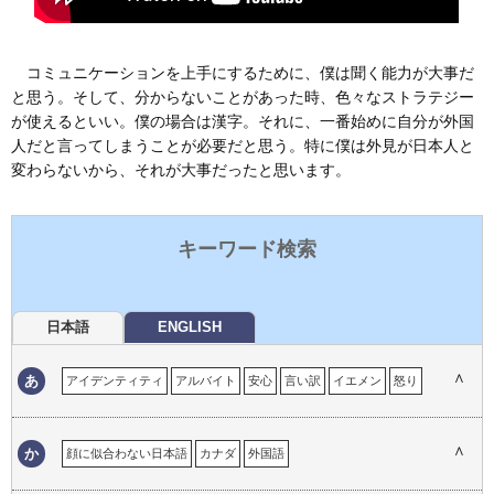
コミュニケーションを上手にするために、僕は聞く能力が大事だ
と思う。そして、分からないことがあった時、色々なストラテジー
が使えるといい。僕の場合は漢字。それに、一番始めに自分が外国
人だと言ってしまうことが必要だと思う。特に僕は外見が日本人と
変わらないから、それが大事だったと思います。
キーワード検索
日本語
ENGLISH
∧
あ
アイデンティティ
アルバイト
安心
言い訳
イエメン
怒り
育児
居心地の悪さ
イタリア
一時帰国
移民の体験
インド
ウイグル自治区
嬉しい経験
英語
英語の重要性
エマ
∧
か
顔に似合わない日本語
カナダ
外国語
おかしい英語
おかしい日本語
オタワ
思い出
オーストラリア
外国語でのコミュニケーション
外国語としての日本語