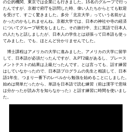
の公的機関、東京では企業にも行きました。15名のグループで行っ
たんですが、京都で府庁を訪問した時、偉い人たちからとても歓迎
を受けて、すごく驚きました。多分「北京大学」っていう名前がよ
かったのかもしれませんね。京都大学では、日本の神社や寺の経済
についてグループ研究をしました。その旅行中、主に英語で日本人
の人たちと話しましたが、日本人の学生とは頑張って日本語も使っ
てみました。でも、ほとんど分かりませんでした。
博士課程はアメリカの大学に進みました。アメリカの大学に留学
して、日本語が必須だったんですが、JLPT2級があるし、プレース
メントテストの結果は上級だったんです。とは言っても、話す練習
はしていなかったので、日本語プログラムの先生と相談して、日本
語1年生、つまり一番下のレベルから勉強を始めることにしました。
始めは簡単だったから、単語を日本語で読む練習（前は漢字で意味
は分かったが読み方を知らなかった）と話す練習に時間を使いまし
た。