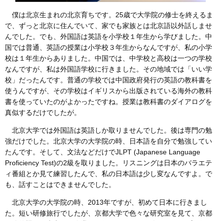
僕は北京生まれの北京育ちです。25歳で大学院の修士を終えるま
で、ずっと北京に住んでいて、家でも家族とは北京語以外話しませ
んでした。でも、外国語は英語を小学校１年生から学びました。中
国では普通、英語の授業は小学校３年生からなんですが、私の小学
校は１年生からありました。中国では、中学校と高校は一つの学校
なんですが、私は外国語学校に行きました。その地域では「いい学
校」だったんです。普通の学校では中国政府発行の英語の教科書を
使うんですが、その学校はイギリスから出版されている海外の教科
書を使っていたのがよかったですね。授業は教科書のダイアログを
真似するだけでしたが。
北京大学では外国語は英語しか取りませんでした。後は専門の勉
強だけでした。北京大学の大学院の時、日本語を自分で勉強してい
たんです。そして、文法などだけでJLPT (Japanese Language
Proficiency Test)の2級を取りました。リスニングは日本のバラエテ
ィ番組とか見て練習したんで、私の日本語は少し変なんですよ。で
も、話すことはできませんでした。
北京大学の大学院の時、2013年ですが、初めて日本に行きまし
た。短い研修旅行でしたが、京都大学で色々な研究室を見て、京都