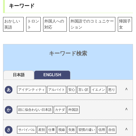
キーワード
おかしい
トロン
外国人への
外国語でのコミュニケー
帰国子
英語
ト
対応
ション
女
キーワード検索
日本語
ENGLISH
∧
あ
アイデンティティ
アルバイト
安心
言い訳
イエメン
怒り
育児
居心地の悪さ
イタリア
一時帰国
移民の体験
インド
ウイグル自治区
嬉しい経験
英語
英語の重要性
エマ
∧
か
顔に似合わない日本語
カナダ
外国語
おかしい英語
おかしい日本語
オタワ
思い出
オーストラリア
外国語でのコミュニケーション
外国語としての日本語
外国人が必要なこと
外国人との接点
外国人への対応
ガイジン
∧
さ
サバイバル
差別
仕事
視線
失敗
習慣の違い
信用
自信