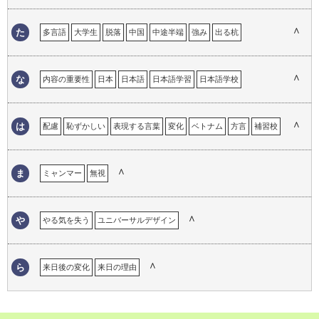
学校教育
帰国子女
帰属意識
キャリア
恐怖心
興味
工夫
ストラテジー
選択
ストレス
苦労
継承語
言語による理解のギャップ
言語の壁
言語の違い
∧
た
多言語
大学生
脱落
中国
中途半端
強み
出る杭
現地校
心の距離
困った経験
コミュニケーション
溶け込めない
トロント
努力
コンプレックス
∧
な
内容の重要性
日本
日本語
日本語学習
日本語学校
日本語教育
日本語教師
日本での仕事の経験
日本語でのコミュニケーション
日本語の意味
日本語の印象
∧
は
配慮
恥ずかしい
表現する言葉
変化
ベトナム
方言
補習校
日本語の経験
日本語の重要性
日本語の必要性
日本語を忘れる
翻訳
ホームステイ
ハンデ
ハーフ
フランス語
日本人になりきれない
日本のイメージ
日本の印象
日本の生活
∧
ま
ミャンマー
無視
∧
や
やる気を失う
ユニバーサルデザイン
∧
ら
来日後の変化
来日の理由