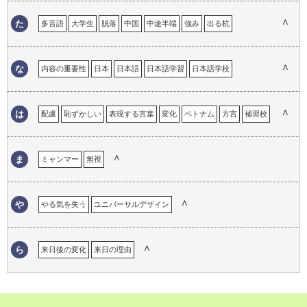
苦労
継承語
言語による理解のギャップ
言語の壁
言語の違い
∧
た
多言語
大学生
脱落
中国
中途半端
強み
出る杭
現地校
心の距離
困った経験
コミュニケーション
溶け込めない
トロント
努力
コンプレックス
∧
な
内容の重要性
日本
日本語
日本語学習
日本語学校
日本語教育
日本語教師
日本での仕事の経験
日本語でのコミュニケーション
日本語の意味
日本語の印象
∧
は
配慮
恥ずかしい
表現する言葉
変化
ベトナム
方言
補習校
日本語の経験
日本語の重要性
日本語の必要性
日本語を忘れる
翻訳
ホームステイ
ハンデ
ハーフ
フランス語
日本人になりきれない
日本のイメージ
日本の印象
日本の生活
∧
ま
ミャンマー
無視
∧
や
やる気を失う
ユニバーサルデザイン
∧
ら
来日後の変化
来日の理由