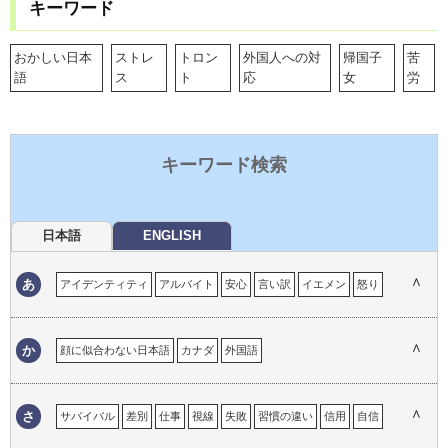
キーワード
おかしい日本
ストレ
トロン
外国人への対
帰国子
苦
語
ス
ト
応
女
労
キーワード検索
日本語
ENGLISH
∧
あ
アイデンティティ
アルバイト
安心
言い訳
イエメン
怒り
育児
居心地の悪さ
イタリア
一時帰国
移民の体験
インド
ウイグル自治区
嬉しい経験
英語
英語の重要性
エマ
∧
か
顔に似合わない日本語
カナダ
外国語
おかしい英語
おかしい日本語
オタワ
思い出
オーストラリア
外国語でのコミュニケーション
外国語としての日本語
外国人が必要なこと
外国人との接点
外国人への対応
ガイジン
∧
さ
サバイバル
差別
仕事
視線
失敗
習慣の違い
信用
自信
学校教育
帰国子女
帰属意識
キャリア
恐怖心
興味
工夫
ストラテジー
選択
ストレス